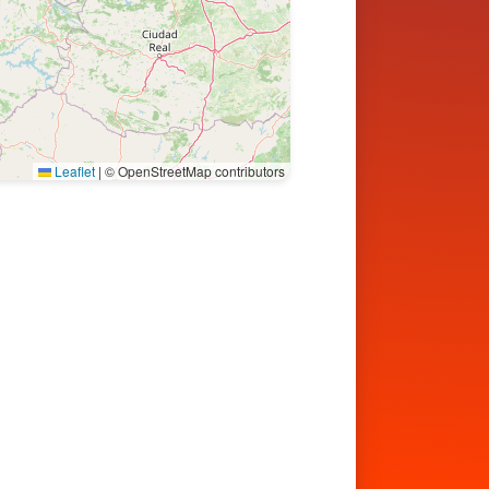
Leaflet
|
© OpenStreetMap contributors