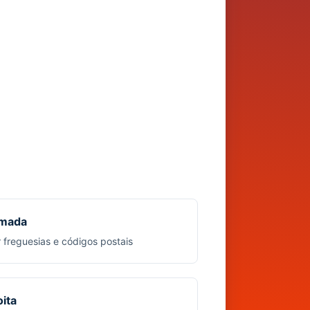
mada
r freguesias e códigos postais
ita