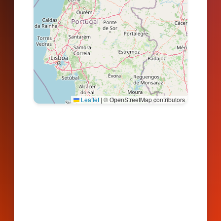
Leaflet
|
© OpenStreetMap contributors