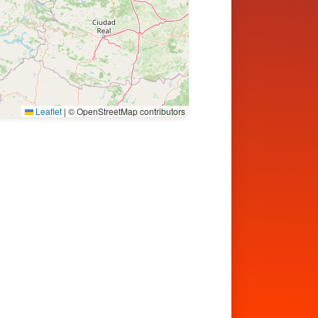
Leaflet
|
© OpenStreetMap contributors