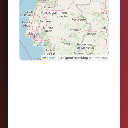
Leaflet
|
© OpenStreetMap contributors