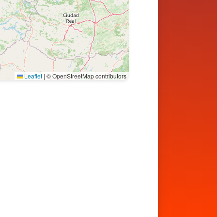
Leaflet
|
© OpenStreetMap contributors