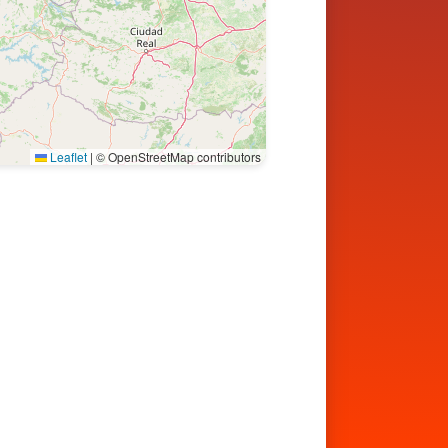
Leaflet
|
© OpenStreetMap contributors