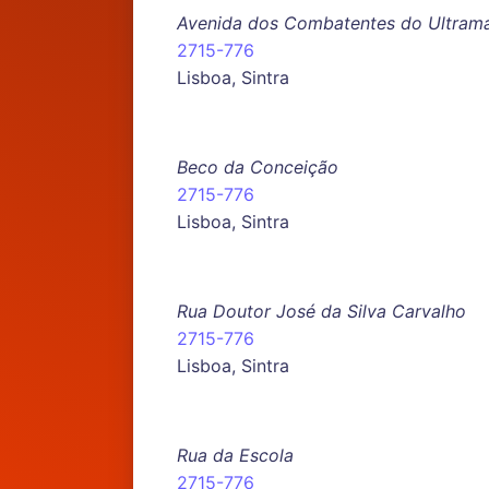
Avenida dos Combatentes do Ultram
2715-776
Lisboa, Sintra
Beco da Conceição
2715-776
Lisboa, Sintra
Rua Doutor José da Silva Carvalho
2715-776
Lisboa, Sintra
Rua da Escola
2715-776