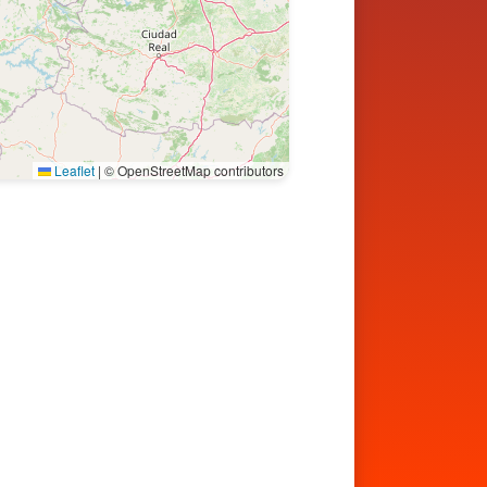
Leaflet
|
© OpenStreetMap contributors