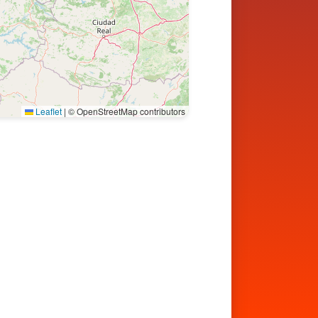
Leaflet
|
© OpenStreetMap contributors