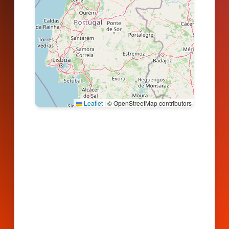
Leaflet
|
© OpenStreetMap contributors