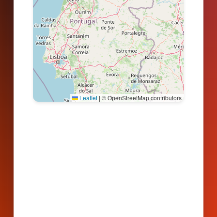
Leaflet
|
© OpenStreetMap contributors