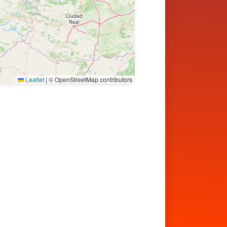
Leaflet
|
© OpenStreetMap contributors