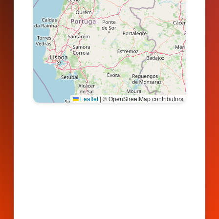
Leaflet
|
© OpenStreetMap contributors