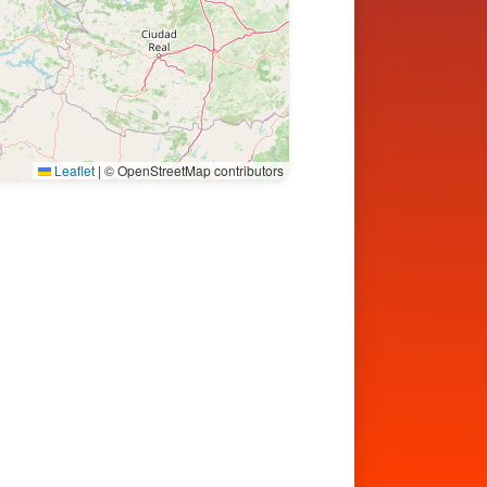
Leaflet
|
© OpenStreetMap contributors