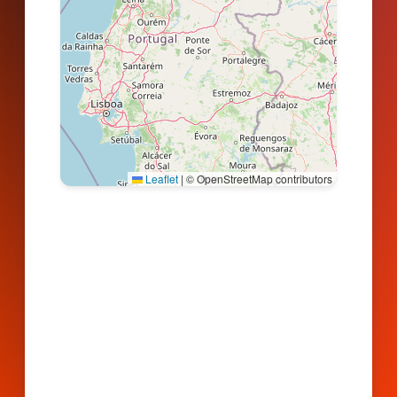
Leaflet
|
© OpenStreetMap contributors