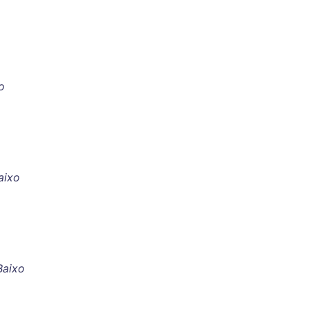
o
aixo
Baixo