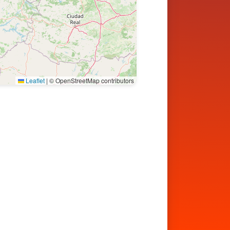
Leaflet
|
© OpenStreetMap contributors