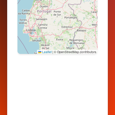
Leaflet
|
© OpenStreetMap contributors