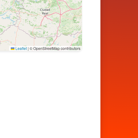
Leaflet
|
© OpenStreetMap contributors