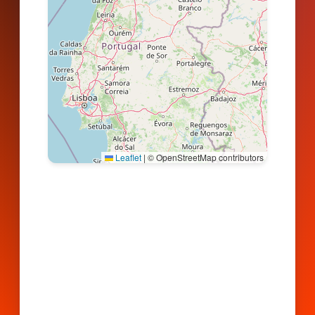
Leaflet
|
© OpenStreetMap contributors