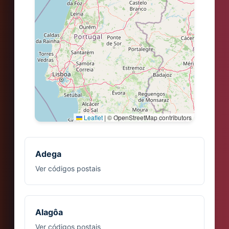
Leaflet
|
© OpenStreetMap contributors
Adega
Ver códigos postais
Alagôa
Ver códigos postais